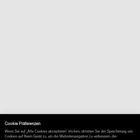
Regementsgatan 8
21142 Malmö
Sweden
shop@wastberg.com
+46 10 16 15 010
Über uns
Kontakt
Downloads
FAQ
Newsletter
Vertrag widerrufen
Impressum
Cookie Präferenzen
Instagram
Wenn Sie auf „Alle Cookies akzeptieren“ klicken, stimmen Sie der Speicherung von
Facebook
Cookies auf Ihrem Gerät zu, um die Websitenavigation zu verbessern, die