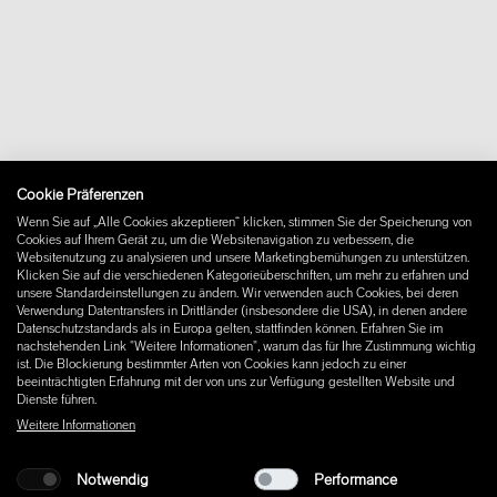
+46 10 16 15 010
Über uns
Kontakt
Downloads
FAQ
Newsletter
Vertrag widerrufen
Impressum
Cookie Präferenzen
Instagram
Wenn Sie auf „Alle Cookies akzeptieren“ klicken, stimmen Sie der Speicherung von
Facebook
Cookies auf Ihrem Gerät zu, um die Websitenavigation zu verbessern, die
Pinterest
Websitenutzung zu analysieren und unsere Marketingbemühungen zu unterstützen.
LinkedIn
Klicken Sie auf die verschiedenen Kategorieüberschriften, um mehr zu erfahren und
unsere Standardeinstellungen zu ändern. Wir verwenden auch Cookies, bei deren
YouTube
Verwendung Datentransfers in Drittländer (insbesondere die USA), in denen andere
Datenschutzstandards als in Europa gelten, stattfinden können. Erfahren Sie im
nachstehenden Link "Weitere Informationen", warum das für Ihre Zustimmung wichtig
ist. Die Blockierung bestimmter Arten von Cookies kann jedoch zu einer
beeinträchtigten Erfahrung mit der von uns zur Verfügung gestellten Website und
Dienste führen.
Weitere Informationen
Notwendig
Performance