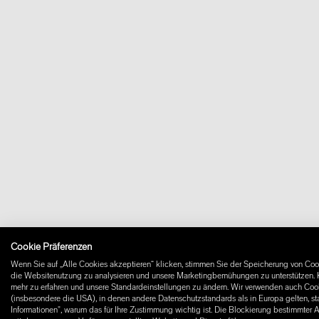
Cookie Präferenzen
Wenn Sie auf „Alle Cookies akzeptieren“ klicken, stimmen Sie der Speicherung von Cook
die Websitenutzung zu analysieren und unsere Marketingbemühungen zu unterstützen. K
mehr zu erfahren und unsere Standardeinstellungen zu ändern. Wir verwenden auch Cooki
(insbesondere die USA), in denen andere Datenschutzstandards als in Europa gelten, st
Informationen", warum das für Ihre Zustimmung wichtig ist. Die Blockierung bestimmter 