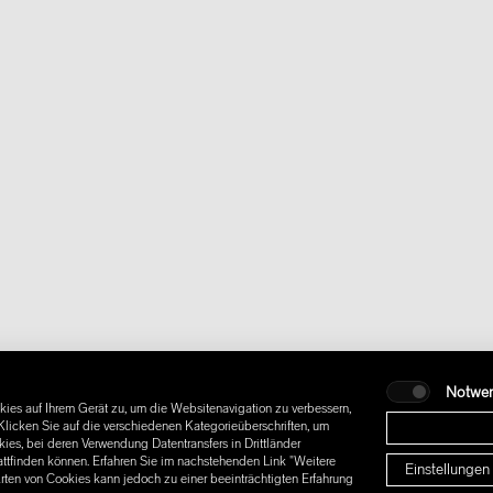
Notwe
ies auf Ihrem Gerät zu, um die Websitenavigation zu verbessern,
licken Sie auf die verschiedenen Kategorieüberschriften, um
es, bei deren Verwendung Datentransfers in Drittländer
attfinden können. Erfahren Sie im nachstehenden Link "Weitere
Einstellungen
Arten von Cookies kann jedoch zu einer beeinträchtigten Erfahrung