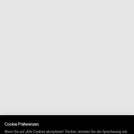
Regementsgatan 8
21142 Malmö
Sweden
shop@wastberg.com
+46 10 16 15 010
Über uns
Kontakt
Downloads
FAQ
Newsletter
Vertrag widerrufen
Impressum
Cookie Präferenzen
Instagram
Wenn Sie auf „Alle Cookies akzeptieren“ klicken, stimmen Sie der Speicherung von