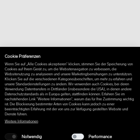
+46 10 16 15 010
Über uns
Kontakt
Downloads
FAQ
Newsletter
Vertrag widerrufen
Impressum
Cookie Präferenzen
Instagram
Wenn Sie auf „Alle Cookies akzeptieren“ klicken, stimmen Sie der Speicherung von
Facebook
Cookies auf Ihrem Gerät zu, um die Websitenavigation zu verbessern, die
Pinterest
Websitenutzung zu analysieren und unsere Marketingbemühungen zu unterstützen.
LinkedIn
Klicken Sie auf die verschiedenen Kategorieüberschriften, um mehr zu erfahren und
unsere Standardeinstellungen zu ändern. Wir verwenden auch Cookies, bei deren
YouTube
Verwendung Datentransfers in Drittländer (insbesondere die USA), in denen andere
Datenschutzstandards als in Europa gelten, stattfinden können. Erfahren Sie im
nachstehenden Link "Weitere Informationen", warum das für Ihre Zustimmung wichtig
ist. Die Blockierung bestimmter Arten von Cookies kann jedoch zu einer
beeinträchtigten Erfahrung mit der von uns zur Verfügung gestellten Website und
Dienste führen.
Weitere Informationen
Notwendig
Performance