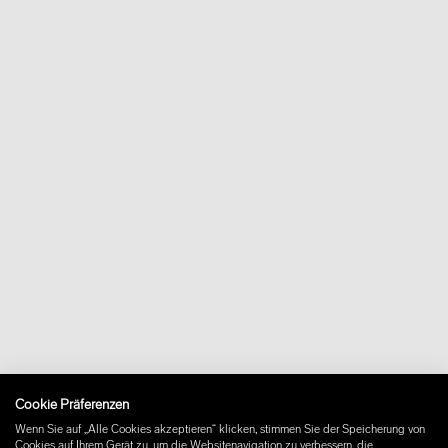
Regementsgatan 8
21142 Malmö
Sweden
shop@wastberg.com
+46 10 16 15 010
Über uns
Kontakt
Downloads
FAQ
Newsletter
Vertrag widerrufen
Impressum
Cookie Präferenzen
Instagram
Wenn Sie auf „Alle Cookies akzeptieren“ klicken, stimmen Sie der Speicherung von
Facebook
Cookies auf Ihrem Gerät zu, um die Websitenavigation zu verbessern, die