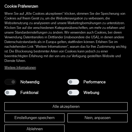
Cookie Präferenzen
Instagram
Wenn Sie auf „Alle Cookies akzeptieren“ klicken, stimmen Sie der Speicherung von
Facebook
Cookies auf Ihrem Gerät zu, um die Websitenavigation zu verbessern, die
Pinterest
Websitenutzung zu analysieren und unsere Marketingbemühungen zu unterstützen.
LinkedIn
Klicken Sie auf die verschiedenen Kategorieüberschriften, um mehr zu erfahren und
unsere Standardeinstellungen zu ändern. Wir verwenden auch Cookies, bei deren
YouTube
Verwendung Datentransfers in Drittländer (insbesondere die USA), in denen andere
Datenschutzstandards als in Europa gelten, stattfinden können. Erfahren Sie im
nachstehenden Link "Weitere Informationen", warum das für Ihre Zustimmung wichtig
ist. Die Blockierung bestimmter Arten von Cookies kann jedoch zu einer
beeinträchtigten Erfahrung mit der von uns zur Verfügung gestellten Website und
Dienste führen.
Weitere Informationen
Notwendig
Performance
Funktional
Werbung
Alle akzeptieren
Einstellungen speichern
Nein, anpassen
© 2026 W+ ALL RIGHTS RESERVED
Ablehnen
PART OF XAL GROUP