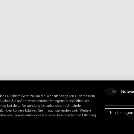
Notwe
ies auf Ihrem Gerät zu, um die Websitenavigation zu verbessern,
licken Sie auf die verschiedenen Kategorieüberschriften, um
es, bei deren Verwendung Datentransfers in Drittländer
attfinden können. Erfahren Sie im nachstehenden Link "Weitere
Einstellungen
Arten von Cookies kann jedoch zu einer beeinträchtigten Erfahrung
CHÄFTSBEDINGUNGEN