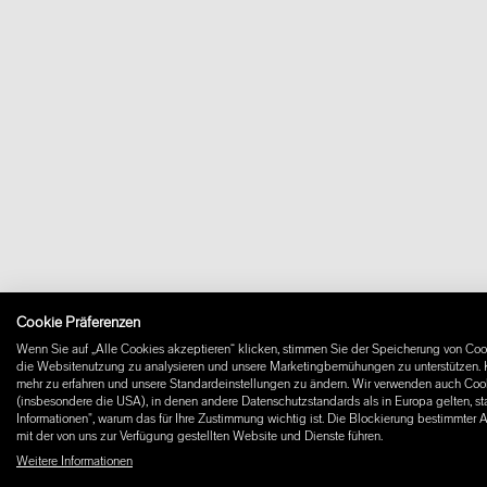
Cookie Präferenzen
Wenn Sie auf „Alle Cookies akzeptieren“ klicken, stimmen Sie der Speicherung von Cook
die Websitenutzung zu analysieren und unsere Marketingbemühungen zu unterstützen. K
mehr zu erfahren und unsere Standardeinstellungen zu ändern. Wir verwenden auch Cooki
(insbesondere die USA), in denen andere Datenschutzstandards als in Europa gelten, st
Informationen", warum das für Ihre Zustimmung wichtig ist. Die Blockierung bestimmter 
mit der von uns zur Verfügung gestellten Website und Dienste führen.
Weitere Informationen
© 2026 W+ ALL RIGHTS RESERVED
PART OF XAL GROUP
ALLGEMEINEN GES