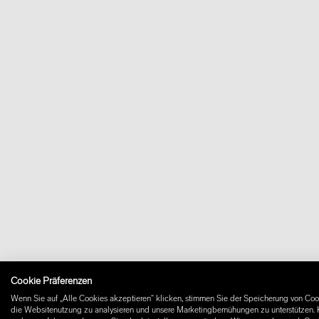
Cookie Präferenzen
Wenn Sie auf „Alle Cookies akzeptieren“ klicken, stimmen Sie der Speicherung von Cook
die Websitenutzung zu analysieren und unsere Marketingbemühungen zu unterstützen. K