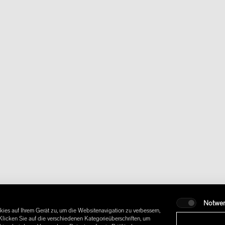
Notwe
ies auf Ihrem Gerät zu, um die Websitenavigation zu verbessern,
licken Sie auf die verschiedenen Kategorieüberschriften, um