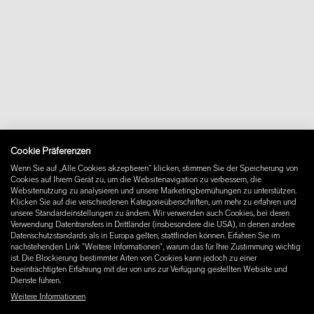
shop@wastberg.com
+46 10 16 15 010
Über uns
Kontakt
Downloads
FAQ
Newsletter
Vertrag widerrufen
Impressum
Cookie Präferenzen
Instagram
Wenn Sie auf „Alle Cookies akzeptieren“ klicken, stimmen Sie der Speicherung von
Facebook
Cookies auf Ihrem Gerät zu, um die Websitenavigation zu verbessern, die
Pinterest
Websitenutzung zu analysieren und unsere Marketingbemühungen zu unterstützen.
LinkedIn
Klicken Sie auf die verschiedenen Kategorieüberschriften, um mehr zu erfahren und
unsere Standardeinstellungen zu ändern. Wir verwenden auch Cookies, bei deren
YouTube
Verwendung Datentransfers in Drittländer (insbesondere die USA), in denen andere
Datenschutzstandards als in Europa gelten, stattfinden können. Erfahren Sie im
nachstehenden Link "Weitere Informationen", warum das für Ihre Zustimmung wichtig
ist. Die Blockierung bestimmter Arten von Cookies kann jedoch zu einer
beeinträchtigten Erfahrung mit der von uns zur Verfügung gestellten Website und
Dienste führen.
Weitere Informationen