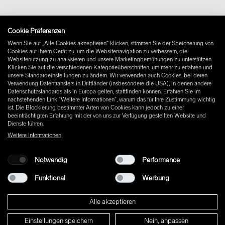
Vertrag widerrufen
Impressum
Cookie Präferenzen
Instagram
Wenn Sie auf „Alle Cookies akzeptieren“ klicken, stimmen Sie der Speicherung von
Facebook
Cookies auf Ihrem Gerät zu, um die Websitenavigation zu verbessern, die
Pinterest
Websitenutzung zu analysieren und unsere Marketingbemühungen zu unterstützen.
LinkedIn
Klicken Sie auf die verschiedenen Kategorieüberschriften, um mehr zu erfahren und
unsere Standardeinstellungen zu ändern. Wir verwenden auch Cookies, bei deren
YouTube
Verwendung Datentransfers in Drittländer (insbesondere die USA), in denen andere
Datenschutzstandards als in Europa gelten, stattfinden können. Erfahren Sie im
nachstehenden Link "Weitere Informationen", warum das für Ihre Zustimmung wichtig
ist. Die Blockierung bestimmter Arten von Cookies kann jedoch zu einer
beeinträchtigten Erfahrung mit der von uns zur Verfügung gestellten Website und
Dienste führen.
Weitere Informationen
Notwendig
Performance
Funktional
Werbung
Alle akzeptieren
Einstellungen speichern
Nein, anpassen