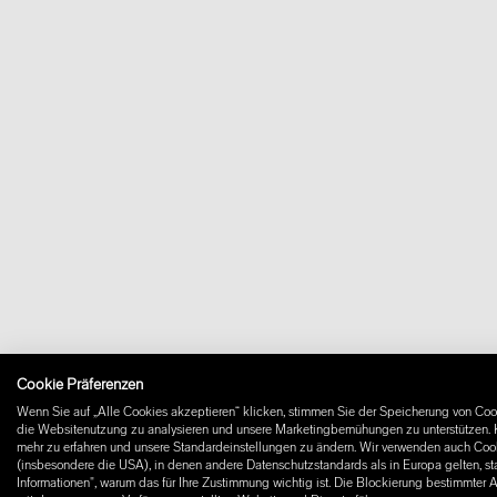
Cookie Präferenzen
Wenn Sie auf „Alle Cookies akzeptieren“ klicken, stimmen Sie der Speicherung von Cook
die Websitenutzung zu analysieren und unsere Marketingbemühungen zu unterstützen. K
mehr zu erfahren und unsere Standardeinstellungen zu ändern. Wir verwenden auch Cooki
(insbesondere die USA), in denen andere Datenschutzstandards als in Europa gelten, st
Informationen", warum das für Ihre Zustimmung wichtig ist. Die Blockierung bestimmter 