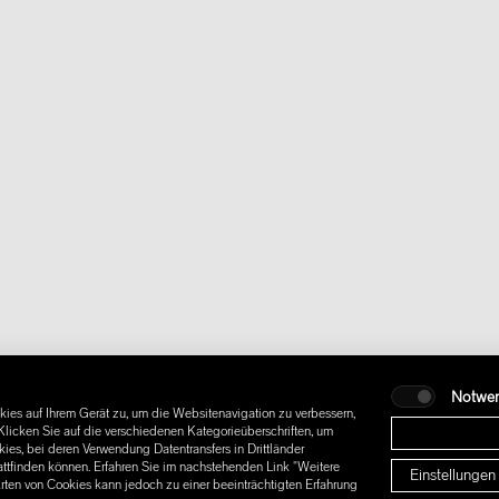
Notwe
ies auf Ihrem Gerät zu, um die Websitenavigation zu verbessern,
licken Sie auf die verschiedenen Kategorieüberschriften, um
es, bei deren Verwendung Datentransfers in Drittländer
attfinden können. Erfahren Sie im nachstehenden Link "Weitere
Einstellungen
Arten von Cookies kann jedoch zu einer beeinträchtigten Erfahrung