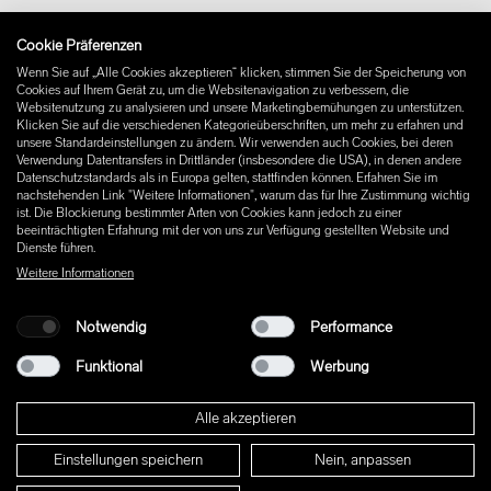
Impressum
Cookie Präferenzen
Instagram
Wenn Sie auf „Alle Cookies akzeptieren“ klicken, stimmen Sie der Speicherung von
Facebook
Cookies auf Ihrem Gerät zu, um die Websitenavigation zu verbessern, die
Pinterest
Websitenutzung zu analysieren und unsere Marketingbemühungen zu unterstützen.
LinkedIn
Klicken Sie auf die verschiedenen Kategorieüberschriften, um mehr zu erfahren und
unsere Standardeinstellungen zu ändern. Wir verwenden auch Cookies, bei deren
YouTube
Verwendung Datentransfers in Drittländer (insbesondere die USA), in denen andere
Datenschutzstandards als in Europa gelten, stattfinden können. Erfahren Sie im
nachstehenden Link "Weitere Informationen", warum das für Ihre Zustimmung wichtig
ist. Die Blockierung bestimmter Arten von Cookies kann jedoch zu einer
beeinträchtigten Erfahrung mit der von uns zur Verfügung gestellten Website und
Dienste führen.
Weitere Informationen
Notwendig
Performance
Funktional
Werbung
Alle akzeptieren
Einstellungen speichern
Nein, anpassen