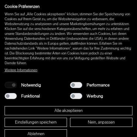
Cookie Präferenzen
Instagram
Wenn Sie auf „Alle Cookies akzeptieren“ klicken, stimmen Sie der Speicherung von
Facebook
Cookies auf Ihrem Gerät zu, um die Websitenavigation zu verbessern, die
Pinterest
Websitenutzung zu analysieren und unsere Marketingbemühungen zu unterstützen.
LinkedIn
Klicken Sie auf die verschiedenen Kategorieüberschriften, um mehr zu erfahren und
unsere Standardeinstellungen zu ändern. Wir verwenden auch Cookies, bei deren
YouTube
Verwendung Datentransfers in Drittländer (insbesondere die USA), in denen andere
Datenschutzstandards als in Europa gelten, stattfinden können. Erfahren Sie im
nachstehenden Link "Weitere Informationen", warum das für Ihre Zustimmung wichtig
ist. Die Blockierung bestimmter Arten von Cookies kann jedoch zu einer
beeinträchtigten Erfahrung mit der von uns zur Verfügung gestellten Website und
Dienste führen.
Weitere Informationen
Notwendig
Performance
Funktional
Werbung
Alle akzeptieren
Einstellungen speichern
Nein, anpassen
© 2026 W+ ALL RIGHTS RESERVED
Ablehnen
PART OF XAL GROUP