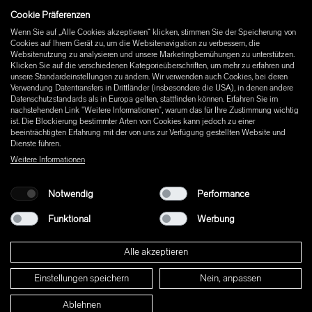
Cookie Präferenzen
Instagram
Wenn Sie auf „Alle Cookies akzeptieren“ klicken, stimmen Sie der Speicherung von
Facebook
Cookies auf Ihrem Gerät zu, um die Websitenavigation zu verbessern, die
Pinterest
Websitenutzung zu analysieren und unsere Marketingbemühungen zu unterstützen.
LinkedIn
Klicken Sie auf die verschiedenen Kategorieüberschriften, um mehr zu erfahren und
unsere Standardeinstellungen zu ändern. Wir verwenden auch Cookies, bei deren
YouTube
Verwendung Datentransfers in Drittländer (insbesondere die USA), in denen andere
Datenschutzstandards als in Europa gelten, stattfinden können. Erfahren Sie im
nachstehenden Link "Weitere Informationen", warum das für Ihre Zustimmung wichtig
ist. Die Blockierung bestimmter Arten von Cookies kann jedoch zu einer
beeinträchtigten Erfahrung mit der von uns zur Verfügung gestellten Website und
Dienste führen.
Weitere Informationen
Notwendig
Performance
Funktional
Werbung
Alle akzeptieren
Einstellungen speichern
Nein, anpassen
© 2026 W+ ALL RIGHTS RESERVED
Ablehnen
PART OF XAL GROUP