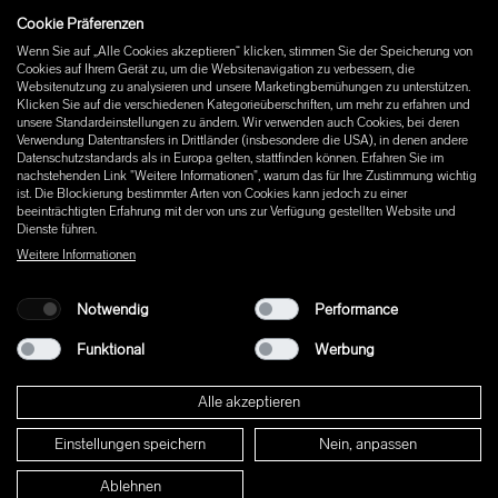
Cookie Präferenzen
Instagram
Wenn Sie auf „Alle Cookies akzeptieren“ klicken, stimmen Sie der Speicherung von
Facebook
Cookies auf Ihrem Gerät zu, um die Websitenavigation zu verbessern, die
Pinterest
Websitenutzung zu analysieren und unsere Marketingbemühungen zu unterstützen.
LinkedIn
Klicken Sie auf die verschiedenen Kategorieüberschriften, um mehr zu erfahren und
unsere Standardeinstellungen zu ändern. Wir verwenden auch Cookies, bei deren
YouTube
Verwendung Datentransfers in Drittländer (insbesondere die USA), in denen andere
Datenschutzstandards als in Europa gelten, stattfinden können. Erfahren Sie im
nachstehenden Link "Weitere Informationen", warum das für Ihre Zustimmung wichtig
ist. Die Blockierung bestimmter Arten von Cookies kann jedoch zu einer
beeinträchtigten Erfahrung mit der von uns zur Verfügung gestellten Website und
Dienste führen.
Weitere Informationen
Notwendig
Performance
Funktional
Werbung
Alle akzeptieren
Einstellungen speichern
Nein, anpassen
© 2026 W+ ALL RIGHTS RESERVED
Ablehnen
PART OF XAL GROUP