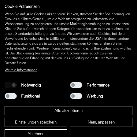
Cookie Präferenzen
Instagram
Wenn Sie auf „Alle Cookies akzeptieren“ klicken, stimmen Sie der Speicherung von
Facebook
Cookies auf Ihrem Gerät zu, um die Websitenavigation zu verbessern, die
Pinterest
Websitenutzung zu analysieren und unsere Marketingbemühungen zu unterstützen.
LinkedIn
Klicken Sie auf die verschiedenen Kategorieüberschriften, um mehr zu erfahren und
unsere Standardeinstellungen zu ändern. Wir verwenden auch Cookies, bei deren
YouTube
Verwendung Datentransfers in Drittländer (insbesondere die USA), in denen andere
Datenschutzstandards als in Europa gelten, stattfinden können. Erfahren Sie im
nachstehenden Link "Weitere Informationen", warum das für Ihre Zustimmung wichtig
ist. Die Blockierung bestimmter Arten von Cookies kann jedoch zu einer
beeinträchtigten Erfahrung mit der von uns zur Verfügung gestellten Website und
Dienste führen.
Weitere Informationen
Notwendig
Performance
Funktional
Werbung
Alle akzeptieren
Einstellungen speichern
Nein, anpassen
© 2026 W+ ALL RIGHTS RESERVED
Ablehnen
PART OF XAL GROUP