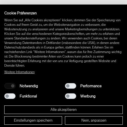
Impressum
Cookie Präferenzen
Instagram
Wenn Sie auf „Alle Cookies akzeptieren“ klicken, stimmen Sie der Speicherung von
Facebook
Cookies auf Ihrem Gerät zu, um die Websitenavigation zu verbessern, die
Pinterest
Websitenutzung zu analysieren und unsere Marketingbemühungen zu unterstützen.
LinkedIn
Klicken Sie auf die verschiedenen Kategorieüberschriften, um mehr zu erfahren und
unsere Standardeinstellungen zu ändern. Wir verwenden auch Cookies, bei deren
YouTube
Verwendung Datentransfers in Drittländer (insbesondere die USA), in denen andere
Datenschutzstandards als in Europa gelten, stattfinden können. Erfahren Sie im
nachstehenden Link "Weitere Informationen", warum das für Ihre Zustimmung wichtig
ist. Die Blockierung bestimmter Arten von Cookies kann jedoch zu einer
beeinträchtigten Erfahrung mit der von uns zur Verfügung gestellten Website und
Dienste führen.
Weitere Informationen
Notwendig
Performance
Funktional
Werbung
Alle akzeptieren
Einstellungen speichern
Nein, anpassen