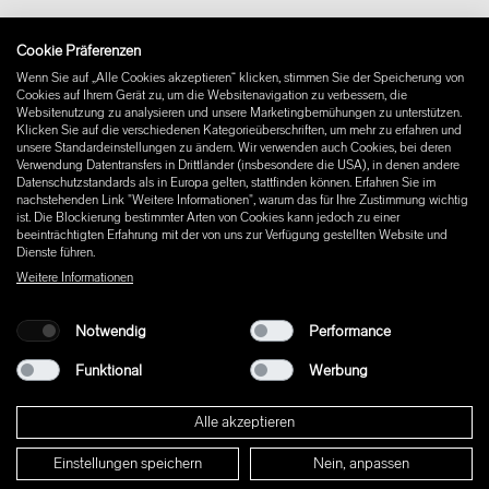
Impressum
Cookie Präferenzen
Instagram
Wenn Sie auf „Alle Cookies akzeptieren“ klicken, stimmen Sie der Speicherung von
Facebook
Cookies auf Ihrem Gerät zu, um die Websitenavigation zu verbessern, die
Pinterest
Websitenutzung zu analysieren und unsere Marketingbemühungen zu unterstützen.
LinkedIn
Klicken Sie auf die verschiedenen Kategorieüberschriften, um mehr zu erfahren und
unsere Standardeinstellungen zu ändern. Wir verwenden auch Cookies, bei deren
YouTube
Verwendung Datentransfers in Drittländer (insbesondere die USA), in denen andere
Datenschutzstandards als in Europa gelten, stattfinden können. Erfahren Sie im
nachstehenden Link "Weitere Informationen", warum das für Ihre Zustimmung wichtig
ist. Die Blockierung bestimmter Arten von Cookies kann jedoch zu einer
beeinträchtigten Erfahrung mit der von uns zur Verfügung gestellten Website und
Dienste führen.
Weitere Informationen
Notwendig
Performance
Funktional
Werbung
Alle akzeptieren
Einstellungen speichern
Nein, anpassen