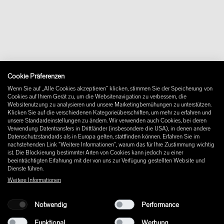
Über uns
Kontakt
Downloads
FAQ
Newsletter
Vertrag widerrufen
Impressum
Cookie Präferenzen
Instagram
Wenn Sie auf „Alle Cookies akzeptieren“ klicken, stimmen Sie der Speicherung von
Facebook
Cookies auf Ihrem Gerät zu, um die Websitenavigation zu verbessern, die
Pinterest
Websitenutzung zu analysieren und unsere Marketingbemühungen zu unterstützen.
LinkedIn
Klicken Sie auf die verschiedenen Kategorieüberschriften, um mehr zu erfahren und
unsere Standardeinstellungen zu ändern. Wir verwenden auch Cookies, bei deren
YouTube
Verwendung Datentransfers in Drittländer (insbesondere die USA), in denen andere
Datenschutzstandards als in Europa gelten, stattfinden können. Erfahren Sie im
nachstehenden Link "Weitere Informationen", warum das für Ihre Zustimmung wichtig
ist. Die Blockierung bestimmter Arten von Cookies kann jedoch zu einer
beeinträchtigten Erfahrung mit der von uns zur Verfügung gestellten Website und
Dienste führen.
Weitere Informationen
Notwendig
Performance
Funktional
Werbung