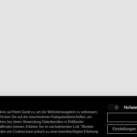
Notwe
ies auf Ihrem Gerät zu, um die Websitenavigation zu verbessern,
licken Sie auf die verschiedenen Kategorieüberschriften, um
es, bei deren Verwendung Datentransfers in Drittländer
attfinden können. Erfahren Sie im nachstehenden Link "Weitere
Einstellungen
Arten von Cookies kann jedoch zu einer beeinträchtigten Erfahrung