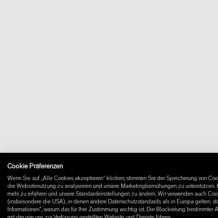
Cookie Präferenzen
Wenn Sie auf „Alle Cookies akzeptieren“ klicken, stimmen Sie der Speicherung von Cook
die Websitenutzung zu analysieren und unsere Marketingbemühungen zu unterstützen. K
mehr zu erfahren und unsere Standardeinstellungen zu ändern. Wir verwenden auch Cooki
(insbesondere die USA), in denen andere Datenschutzstandards als in Europa gelten, st
Informationen", warum das für Ihre Zustimmung wichtig ist. Die Blockierung bestimmter 
mit der von uns zur Verfügung gestellten Website und Dienste führen.