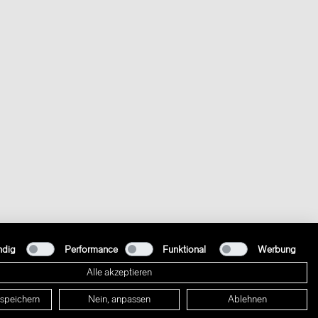
ndig
Performance
Funktional
Werbung
Alle akzeptieren
 speichern
Nein, anpassen
Ablehnen