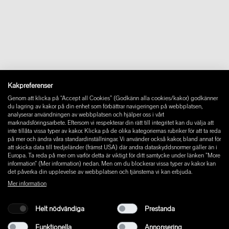
Om oss
Kontakt
Downloads
FAQ
Newsletter
Ångra avtal
Impressum
Instagram
Kakpreferenser
Facebook
Genom att klicka på “Accept all Cookies” (Godkänn alla cookies/kakor) godkänner
Pinterest
du lagring av kakor på din enhet som förbättrar navigeringen på webbplatsen,
LinkedIn
analyserar användningen av webbplatsen och hjälper oss i vårt
marknadsföringsarbete. Eftersom vi respekterar din rätt till integritet kan du välja att
YouTube
inte tillåta vissa typer av kakor. Klicka på de olika kategoriernas rubriker för att ta reda
på mer och ändra våra standardinställningar. Vi använder också kakor, bland annat för
att skicka data till tredjeländer (främst USA) där andra dataskyddsnormer gäller än i
Europa. Ta reda på mer om varför detta är viktigt för ditt samtycke under länken ”More
information” (Mer information) nedan. Men om du blockerar vissa typer av kakor kan
det påverka din upplevelse av webbplatsen och tjänsterna vi kan erbjuda.
Mer information
Helt nödvändiga
Prestanda
Funktionella
Annonsering