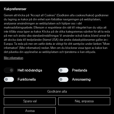
Instagram
Kakpreferenser
Facebook
Genom att klicka på “Accept all Cookies” (Godkänn alla cookies/kakor) godkänner
Pinterest
du lagring av kakor på din enhet som förbättrar navigeringen på webbplatsen,
LinkedIn
analyserar användningen av webbplatsen och hjälper oss i vårt
marknadsföringsarbete. Eftersom vi respekterar din rätt till integritet kan du välja att
YouTube
inte tillåta vissa typer av kakor. Klicka på de olika kategoriernas rubriker för att ta reda
på mer och ändra våra standardinställningar. Vi använder också kakor, bland annat för
att skicka data till tredjeländer (främst USA) där andra dataskyddsnormer gäller än i
Europa. Ta reda på mer om varför detta är viktigt för ditt samtycke under länken ”More
information” (Mer information) nedan. Men om du blockerar vissa typer av kakor kan
det påverka din upplevelse av webbplatsen och tjänsterna vi kan erbjuda.
Mer information
Helt nödvändiga
Prestanda
Funktionella
Annonsering
Godkänn alla
Spara val
Nej, anpassa
© 2026 W+ ALL RIGHTS RESERVED
Avvisa
PART OF XAL GROUP