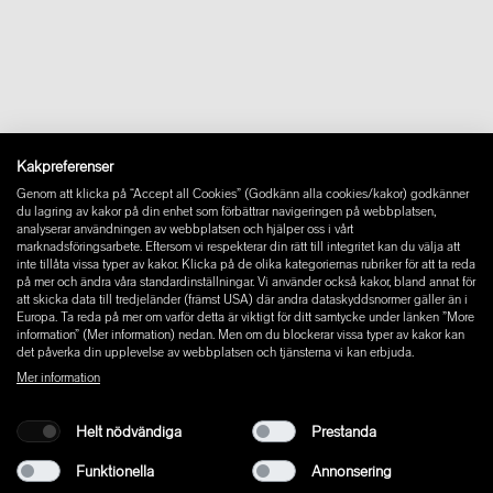
Kontakt
Downloads
FAQ
Newsletter
Ångra avtal
Impressum
Instagram
Kakpreferenser
Facebook
Genom att klicka på “Accept all Cookies” (Godkänn alla cookies/kakor) godkänner
Pinterest
du lagring av kakor på din enhet som förbättrar navigeringen på webbplatsen,
LinkedIn
analyserar användningen av webbplatsen och hjälper oss i vårt
marknadsföringsarbete. Eftersom vi respekterar din rätt till integritet kan du välja att
YouTube
inte tillåta vissa typer av kakor. Klicka på de olika kategoriernas rubriker för att ta reda
på mer och ändra våra standardinställningar. Vi använder också kakor, bland annat för
att skicka data till tredjeländer (främst USA) där andra dataskyddsnormer gäller än i
Europa. Ta reda på mer om varför detta är viktigt för ditt samtycke under länken ”More
information” (Mer information) nedan. Men om du blockerar vissa typer av kakor kan
det påverka din upplevelse av webbplatsen och tjänsterna vi kan erbjuda.
Mer information
Helt nödvändiga
Prestanda
Funktionella
Annonsering