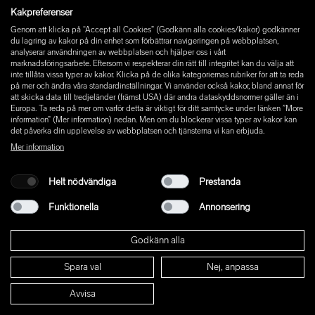
Instagram
Kakpreferenser
Facebook
Genom att klicka på “Accept all Cookies” (Godkänn alla cookies/kakor) godkänner
Pinterest
du lagring av kakor på din enhet som förbättrar navigeringen på webbplatsen,
LinkedIn
analyserar användningen av webbplatsen och hjälper oss i vårt
marknadsföringsarbete. Eftersom vi respekterar din rätt till integritet kan du välja att
YouTube
inte tillåta vissa typer av kakor. Klicka på de olika kategoriernas rubriker för att ta reda
på mer och ändra våra standardinställningar. Vi använder också kakor, bland annat för
att skicka data till tredjeländer (främst USA) där andra dataskyddsnormer gäller än i
Europa. Ta reda på mer om varför detta är viktigt för ditt samtycke under länken ”More
information” (Mer information) nedan. Men om du blockerar vissa typer av kakor kan
det påverka din upplevelse av webbplatsen och tjänsterna vi kan erbjuda.
Mer information
Helt nödvändiga
Prestanda
Funktionella
Annonsering
Godkänn alla
Spara val
Nej, anpassa
© 2026 W+ ALL RIGHTS RESERVED
Avvisa
PART OF XAL GROUP
ALLMÄNNA VILLKOR