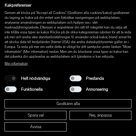
Instagram
Kakpreferenser
Facebook
Genom att klicka på “Accept all Cookies” (Godkänn alla cookies/kakor) godkänner
Pinterest
du lagring av kakor på din enhet som förbättrar navigeringen på webbplatsen,
LinkedIn
analyserar användningen av webbplatsen och hjälper oss i vårt
marknadsföringsarbete. Eftersom vi respekterar din rätt till integritet kan du välja att
YouTube
inte tillåta vissa typer av kakor. Klicka på de olika kategoriernas rubriker för att ta reda
på mer och ändra våra standardinställningar. Vi använder också kakor, bland annat för
att skicka data till tredjeländer (främst USA) där andra dataskyddsnormer gäller än i
Europa. Ta reda på mer om varför detta är viktigt för ditt samtycke under länken ”More
information” (Mer information) nedan. Men om du blockerar vissa typer av kakor kan
det påverka din upplevelse av webbplatsen och tjänsterna vi kan erbjuda.
Mer information
Helt nödvändiga
Prestanda
Funktionella
Annonsering
Godkänn alla
Spara val
Nej, anpassa
© 2026 W+ ALL RIGHTS RESERVED
Avvisa
PART OF XAL GROUP
ALLMÄNNA VILLKOR