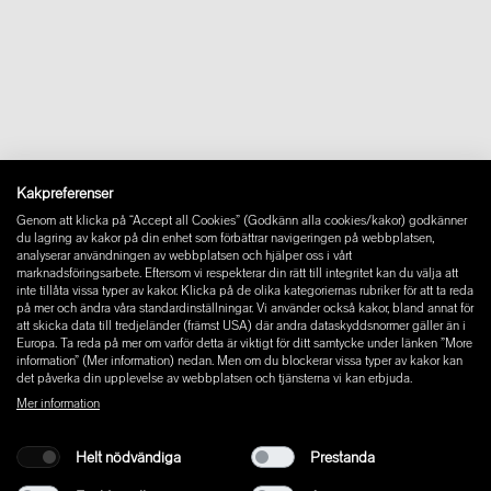
Om oss
Kontakt
Downloads
FAQ
Newsletter
Ångra avtal
Impressum
Instagram
Kakpreferenser
Facebook
Genom att klicka på “Accept all Cookies” (Godkänn alla cookies/kakor) godkänner
Pinterest
du lagring av kakor på din enhet som förbättrar navigeringen på webbplatsen,
LinkedIn
analyserar användningen av webbplatsen och hjälper oss i vårt
marknadsföringsarbete. Eftersom vi respekterar din rätt till integritet kan du välja att
YouTube
inte tillåta vissa typer av kakor. Klicka på de olika kategoriernas rubriker för att ta reda
på mer och ändra våra standardinställningar. Vi använder också kakor, bland annat för
att skicka data till tredjeländer (främst USA) där andra dataskyddsnormer gäller än i
Europa. Ta reda på mer om varför detta är viktigt för ditt samtycke under länken ”More
information” (Mer information) nedan. Men om du blockerar vissa typer av kakor kan
det påverka din upplevelse av webbplatsen och tjänsterna vi kan erbjuda.
Mer information
Helt nödvändiga
Prestanda