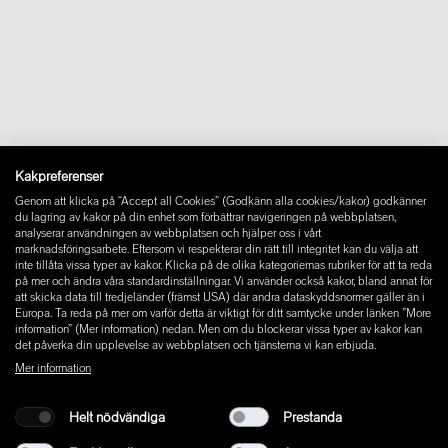
Om oss
Kontakt
Downloads
FAQ
Newsletter
Ångra avtal
Impressum
Instagram
Kakpreferenser
Facebook
Genom att klicka på “Accept all Cookies” (Godkänn alla cookies/kakor) godkänner
Pinterest
du lagring av kakor på din enhet som förbättrar navigeringen på webbplatsen,
LinkedIn
analyserar användningen av webbplatsen och hjälper oss i vårt
marknadsföringsarbete. Eftersom vi respekterar din rätt till integritet kan du välja att
YouTube
inte tillåta vissa typer av kakor. Klicka på de olika kategoriernas rubriker för att ta reda
på mer och ändra våra standardinställningar. Vi använder också kakor, bland annat för
att skicka data till tredjeländer (främst USA) där andra dataskyddsnormer gäller än i
Europa. Ta reda på mer om varför detta är viktigt för ditt samtycke under länken ”More
information” (Mer information) nedan. Men om du blockerar vissa typer av kakor kan
det påverka din upplevelse av webbplatsen och tjänsterna vi kan erbjuda.
Mer information
Helt nödvändiga
Prestanda