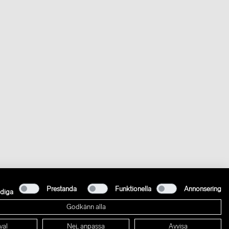
Prestanda
Funktionella
Annonsering
diga
Godkänn alla
val
Nej, anpassa
Avvisa