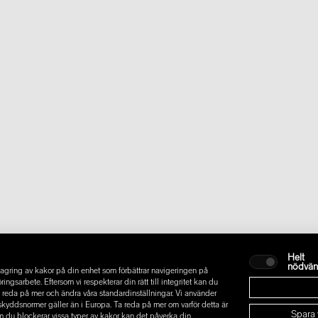
Helt
nödvän
gring av kakor på din enhet som förbättrar navigeringen på
sarbete. Eftersom vi respekterar din rätt till integritet kan du
t ta reda på mer och ändra våra standardinställningar. Vi använder
askyddsnormer gäller än i Europa. Ta reda på mer om varför detta är
Spara 
m du blockerar vissa typer av kakor kan det påverka din