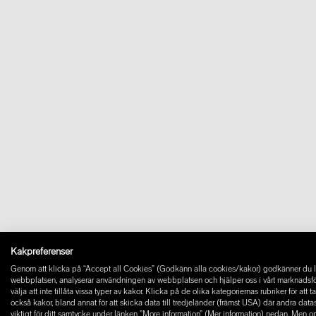
Kakpreferenser
Genom att klicka på “Accept all Cookies” (Godkänn alla cookies/kakor) godkänner du la
webbplatsen, analyserar användningen av webbplatsen och hjälper oss i vårt marknadsföring
välja att inte tillåta vissa typer av kakor. Klicka på de olika kategoriernas rubriker för at
också kakor, bland annat för att skicka data till tredjeländer (främst USA) där andra dat
viktigt för ditt samtycke under länken ”More information” (Mer information) nedan. Men o