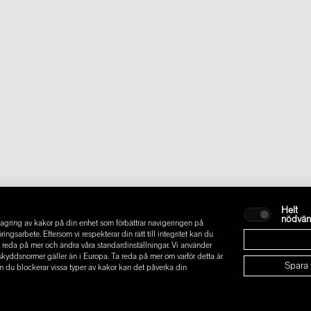
Helt
nödvän
gring av kakor på din enhet som förbättrar navigeringen på
sarbete. Eftersom vi respekterar din rätt till integritet kan du
t ta reda på mer och ändra våra standardinställningar. Vi använder
askyddsnormer gäller än i Europa. Ta reda på mer om varför detta är
Spara 
m du blockerar vissa typer av kakor kan det påverka din