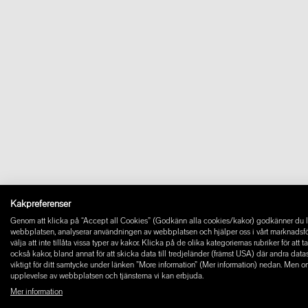
Kakpreferenser
Genom att klicka på “Accept all Cookies” (Godkänn alla cookies/kakor) godkänner du la
webbplatsen, analyserar användningen av webbplatsen och hjälper oss i vårt marknadsföring
välja att inte tillåta vissa typer av kakor. Klicka på de olika kategoriernas rubriker för at
också kakor, bland annat för att skicka data till tredjeländer (främst USA) där andra dat
viktigt för ditt samtycke under länken ”More information” (Mer information) nedan. Men o
upplevelse av webbplatsen och tjänsterna vi kan erbjuda.
Mer information
© 2026 W+ ALL RIGHTS RESERVED
PART OF XAL GROUP
ALLMÄNNA VILLKOR