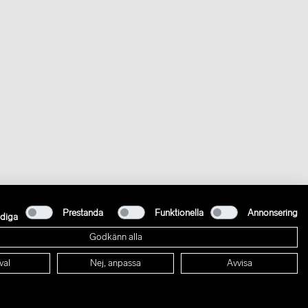
Prestanda
Funktionella
Annonsering
diga
Godkänn alla
val
Nej, anpassa
Avvisa