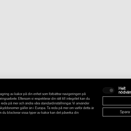
Helt
nödvän
gring av kakor på din enhet som förbättrar navigeringen på
sarbete. Eftersom vi respekterar din rätt till integritet kan du
t ta reda på mer och ändra våra standardinställningar. Vi använder
askyddsnormer gäller än i Europa. Ta reda på mer om varför detta är
Spara 
m du blockerar vissa typer av kakor kan det påverka din