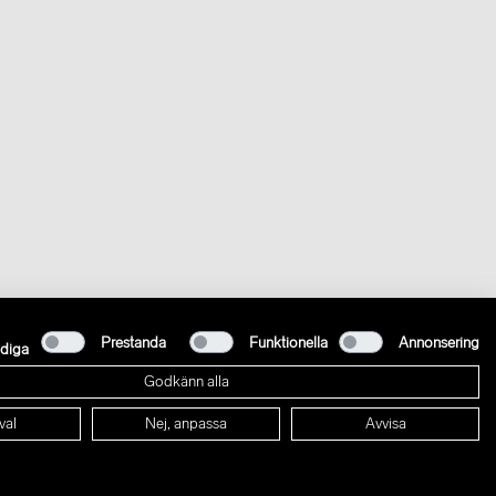
Prestanda
Funktionella
Annonsering
diga
Godkänn alla
val
Nej, anpassa
Avvisa