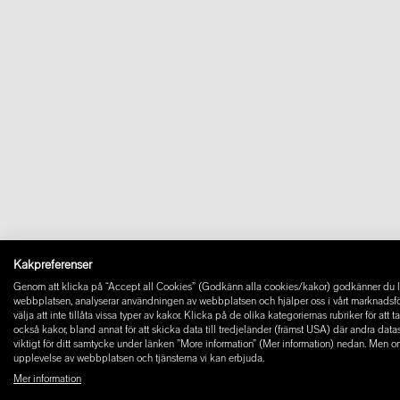
Kakpreferenser
Genom att klicka på “Accept all Cookies” (Godkänn alla cookies/kakor) godkänner du la
webbplatsen, analyserar användningen av webbplatsen och hjälper oss i vårt marknadsföring
välja att inte tillåta vissa typer av kakor. Klicka på de olika kategoriernas rubriker för at
också kakor, bland annat för att skicka data till tredjeländer (främst USA) där andra dat
viktigt för ditt samtycke under länken ”More information” (Mer information) nedan. Men o
upplevelse av webbplatsen och tjänsterna vi kan erbjuda.
Mer information
© 2026 W+ ALL RIGHTS RESERVED
PART OF XAL GROUP
ALLMÄNNA VILLKOR