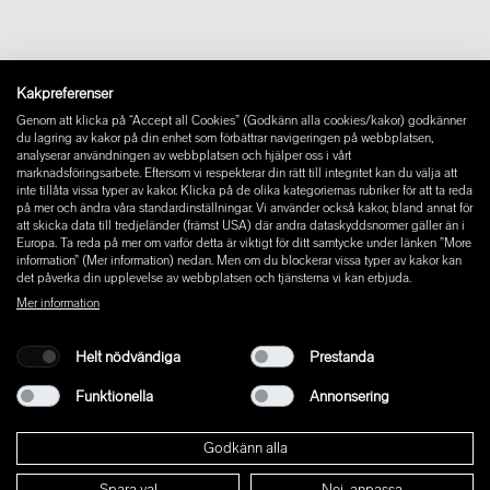
Ångra avtal
Impressum
Instagram
Kakpreferenser
Facebook
Genom att klicka på “Accept all Cookies” (Godkänn alla cookies/kakor) godkänner
Pinterest
du lagring av kakor på din enhet som förbättrar navigeringen på webbplatsen,
LinkedIn
analyserar användningen av webbplatsen och hjälper oss i vårt
marknadsföringsarbete. Eftersom vi respekterar din rätt till integritet kan du välja att
YouTube
inte tillåta vissa typer av kakor. Klicka på de olika kategoriernas rubriker för att ta reda
på mer och ändra våra standardinställningar. Vi använder också kakor, bland annat för
att skicka data till tredjeländer (främst USA) där andra dataskyddsnormer gäller än i
Europa. Ta reda på mer om varför detta är viktigt för ditt samtycke under länken ”More
information” (Mer information) nedan. Men om du blockerar vissa typer av kakor kan
det påverka din upplevelse av webbplatsen och tjänsterna vi kan erbjuda.
Mer information
Helt nödvändiga
Prestanda
Funktionella
Annonsering
Godkänn alla
Spara val
Nej, anpassa