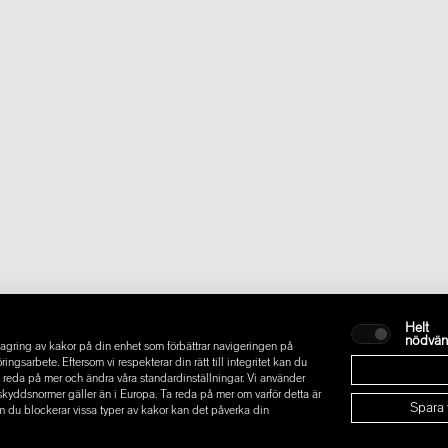
Helt
nödvän
gring av kakor på din enhet som förbättrar navigeringen på
sarbete. Eftersom vi respekterar din rätt till integritet kan du
t ta reda på mer och ändra våra standardinställningar. Vi använder
askyddsnormer gäller än i Europa. Ta reda på mer om varför detta är
Spara 
m du blockerar vissa typer av kakor kan det påverka din