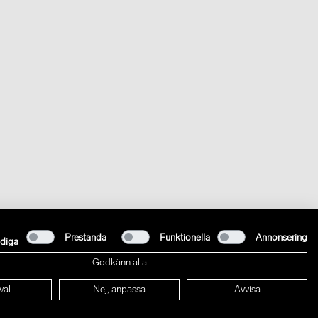
Prestanda
Funktionella
Annonsering
diga
Godkänn alla
val
Nej, anpassa
Avvisa