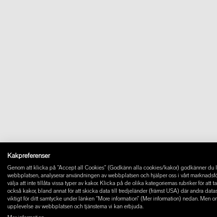
Kakpreferenser
Genom att klicka på “Accept all Cookies” (Godkänn alla cookies/kakor) godkänner du la
webbplatsen, analyserar användningen av webbplatsen och hjälper oss i vårt marknadsföring
välja att inte tillåta vissa typer av kakor. Klicka på de olika kategoriernas rubriker för at
också kakor, bland annat för att skicka data till tredjeländer (främst USA) där andra dat
viktigt för ditt samtycke under länken ”More information” (Mer information) nedan. Men o
upplevelse av webbplatsen och tjänsterna vi kan erbjuda.