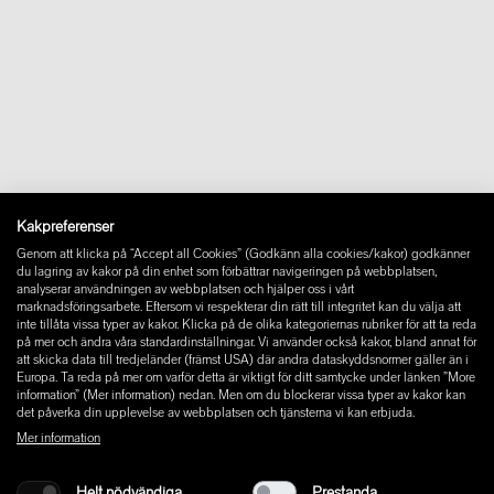
+46 10 44 07 110
Om oss
Kontakt
Downloads
FAQ
Newsletter
Ångra avtal
Impressum
Instagram
Kakpreferenser
Facebook
Genom att klicka på “Accept all Cookies” (Godkänn alla cookies/kakor) godkänner
Pinterest
du lagring av kakor på din enhet som förbättrar navigeringen på webbplatsen,
LinkedIn
analyserar användningen av webbplatsen och hjälper oss i vårt
marknadsföringsarbete. Eftersom vi respekterar din rätt till integritet kan du välja att
YouTube
inte tillåta vissa typer av kakor. Klicka på de olika kategoriernas rubriker för att ta reda
på mer och ändra våra standardinställningar. Vi använder också kakor, bland annat för
att skicka data till tredjeländer (främst USA) där andra dataskyddsnormer gäller än i
Europa. Ta reda på mer om varför detta är viktigt för ditt samtycke under länken ”More
information” (Mer information) nedan. Men om du blockerar vissa typer av kakor kan
det påverka din upplevelse av webbplatsen och tjänsterna vi kan erbjuda.
Mer information
Helt nödvändiga
Prestanda