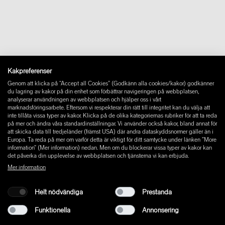
Downloads
FAQ
Newsletter
Ångra avtal
Impressum
Instagram
Kakpreferenser
Facebook
Genom att klicka på “Accept all Cookies” (Godkänn alla cookies/kakor) godkänner
Pinterest
du lagring av kakor på din enhet som förbättrar navigeringen på webbplatsen,
LinkedIn
analyserar användningen av webbplatsen och hjälper oss i vårt
marknadsföringsarbete. Eftersom vi respekterar din rätt till integritet kan du välja att
YouTube
inte tillåta vissa typer av kakor. Klicka på de olika kategoriernas rubriker för att ta reda
på mer och ändra våra standardinställningar. Vi använder också kakor, bland annat för
att skicka data till tredjeländer (främst USA) där andra dataskyddsnormer gäller än i
Europa. Ta reda på mer om varför detta är viktigt för ditt samtycke under länken ”More
information” (Mer information) nedan. Men om du blockerar vissa typer av kakor kan
det påverka din upplevelse av webbplatsen och tjänsterna vi kan erbjuda.
Mer information
Helt nödvändiga
Prestanda
Funktionella
Annonsering