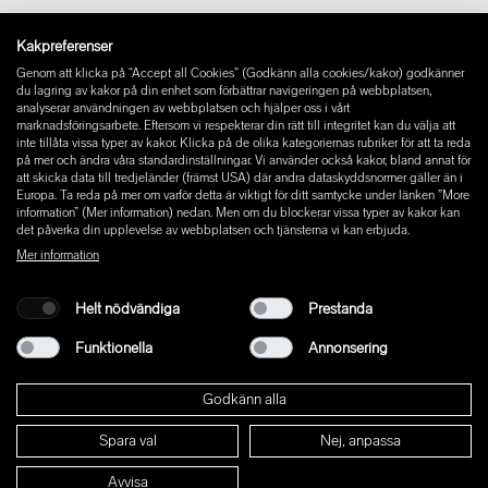
Instagram
Kakpreferenser
Facebook
Genom att klicka på “Accept all Cookies” (Godkänn alla cookies/kakor) godkänner
Pinterest
du lagring av kakor på din enhet som förbättrar navigeringen på webbplatsen,
LinkedIn
analyserar användningen av webbplatsen och hjälper oss i vårt
marknadsföringsarbete. Eftersom vi respekterar din rätt till integritet kan du välja att
YouTube
inte tillåta vissa typer av kakor. Klicka på de olika kategoriernas rubriker för att ta reda
på mer och ändra våra standardinställningar. Vi använder också kakor, bland annat för
att skicka data till tredjeländer (främst USA) där andra dataskyddsnormer gäller än i
Europa. Ta reda på mer om varför detta är viktigt för ditt samtycke under länken ”More
information” (Mer information) nedan. Men om du blockerar vissa typer av kakor kan
det påverka din upplevelse av webbplatsen och tjänsterna vi kan erbjuda.
Mer information
Helt nödvändiga
Prestanda
Funktionella
Annonsering
Godkänn alla
Spara val
Nej, anpassa
© 2026 W+ ALL RIGHTS RESERVED
Avvisa