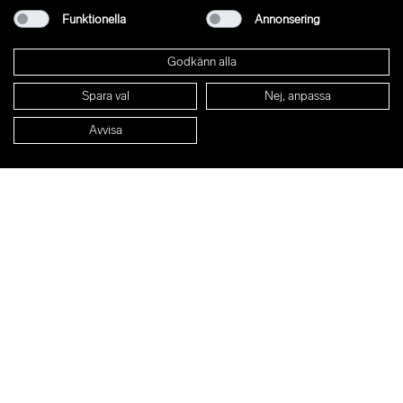
Funktionella
Annonsering
Godkänn alla
Spara val
Nej, anpassa
Avvisa
Regementsgatan 8
21142 Malmö
Sweden