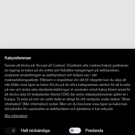
Kakpreferenser
Genom att klicka på “Accept all Cookies” (Godkänn alla cookies/kakor) godkänner
du lagring av kakor på din enhet som förbättrar navigeringen på webbplatsen,
analyserar användningen av webbplatsen och hjälper oss i vårt
marknadsföringsarbete. Eftersom vi respekterar din rätt till integritet kan du välja att
inte tillåta vissa typer av kakor. Klicka på de olika kategoriernas rubriker för att ta reda
på mer och ändra våra standardinställningar. Vi använder också kakor, bland annat för
att skicka data till tredjeländer (främst USA) där andra dataskyddsnormer gäller än i
Europa. Ta reda på mer om varför detta är viktigt för ditt samtycke under länken ”More
information” (Mer information) nedan. Men om du blockerar vissa typer av kakor kan
det påverka din upplevelse av webbplatsen och tjänsterna vi kan erbjuda.
Mer information
Helt nödvändiga
Prestanda