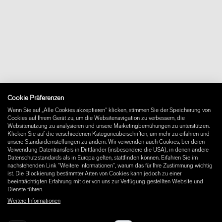
shop@wastberg.com
+46 10 16 15 010
Über uns
Kontakt
Downloads
FAQ
Newsletter
Vertrag widerrufen
Impressum
Cookie Präferenzen
Instagram
Wenn Sie auf „Alle Cookies akzeptieren“ klicken, stimmen Sie der Speicherung von
Facebook
Cookies auf Ihrem Gerät zu, um die Websitenavigation zu verbessern, die
Pinterest
Websitenutzung zu analysieren und unsere Marketingbemühungen zu unterstützen.
LinkedIn
Klicken Sie auf die verschiedenen Kategorieüberschriften, um mehr zu erfahren und
unsere Standardeinstellungen zu ändern. Wir verwenden auch Cookies, bei deren
YouTube
Verwendung Datentransfers in Drittländer (insbesondere die USA), in denen andere
Datenschutzstandards als in Europa gelten, stattfinden können. Erfahren Sie im
nachstehenden Link "Weitere Informationen", warum das für Ihre Zustimmung wichtig
ist. Die Blockierung bestimmter Arten von Cookies kann jedoch zu einer
beeinträchtigten Erfahrung mit der von uns zur Verfügung gestellten Website und
Dienste führen.
Weitere Informationen