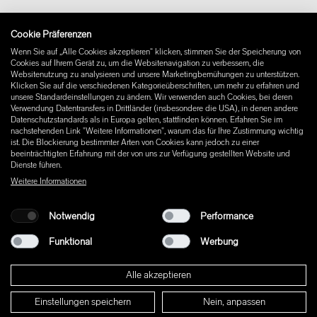
Impressum
Cookie Präferenzen
Instagram
Wenn Sie auf „Alle Cookies akzeptieren“ klicken, stimmen Sie der Speicherung von
Facebook
Cookies auf Ihrem Gerät zu, um die Websitenavigation zu verbessern, die
Pinterest
Websitenutzung zu analysieren und unsere Marketingbemühungen zu unterstützen.
LinkedIn
Klicken Sie auf die verschiedenen Kategorieüberschriften, um mehr zu erfahren und
unsere Standardeinstellungen zu ändern. Wir verwenden auch Cookies, bei deren
YouTube
Verwendung Datentransfers in Drittländer (insbesondere die USA), in denen andere
Datenschutzstandards als in Europa gelten, stattfinden können. Erfahren Sie im
nachstehenden Link "Weitere Informationen", warum das für Ihre Zustimmung wichtig
ist. Die Blockierung bestimmter Arten von Cookies kann jedoch zu einer
beeinträchtigten Erfahrung mit der von uns zur Verfügung gestellten Website und
Dienste führen.
Weitere Informationen
Notwendig
Performance
Funktional
Werbung
Alle akzeptieren
Einstellungen speichern
Nein, anpassen