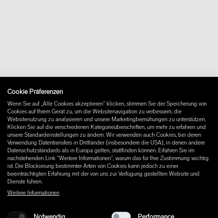
+46 10 16 15 010
Über uns
Kontakt
Downloads
FAQ
Newsletter
Vertrag widerrufen
Impressum
Cookie Präferenzen
Instagram
Wenn Sie auf „Alle Cookies akzeptieren“ klicken, stimmen Sie der Speicherung von
Facebook
Cookies auf Ihrem Gerät zu, um die Websitenavigation zu verbessern, die
Pinterest
Websitenutzung zu analysieren und unsere Marketingbemühungen zu unterstützen.
LinkedIn
Klicken Sie auf die verschiedenen Kategorieüberschriften, um mehr zu erfahren und
unsere Standardeinstellungen zu ändern. Wir verwenden auch Cookies, bei deren
YouTube
Verwendung Datentransfers in Drittländer (insbesondere die USA), in denen andere
Datenschutzstandards als in Europa gelten, stattfinden können. Erfahren Sie im
nachstehenden Link "Weitere Informationen", warum das für Ihre Zustimmung wichtig
ist. Die Blockierung bestimmter Arten von Cookies kann jedoch zu einer
beeinträchtigten Erfahrung mit der von uns zur Verfügung gestellten Website und
Dienste führen.
Weitere Informationen
Notwendig
Performance