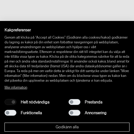
Newsletter
Ångra avtal
Impressum
Instagram
Kakpreferenser
Facebook
Genom att klicka på “Accept all Cookies” (Godkänn alla cookies/kakor) godkänner
Pinterest
du lagring av kakor på din enhet som förbättrar navigeringen på webbplatsen,
LinkedIn
analyserar användningen av webbplatsen och hjälper oss i vårt
marknadsföringsarbete. Eftersom vi respekterar din rätt till integritet kan du välja att
YouTube
inte tillåta vissa typer av kakor. Klicka på de olika kategoriernas rubriker för att ta reda
på mer och ändra våra standardinställningar. Vi använder också kakor, bland annat för
att skicka data till tredjeländer (främst USA) där andra dataskyddsnormer gäller än i
Europa. Ta reda på mer om varför detta är viktigt för ditt samtycke under länken ”More
information” (Mer information) nedan. Men om du blockerar vissa typer av kakor kan
det påverka din upplevelse av webbplatsen och tjänsterna vi kan erbjuda.
Mer information
Helt nödvändiga
Prestanda
Funktionella
Annonsering
Godkänn alla