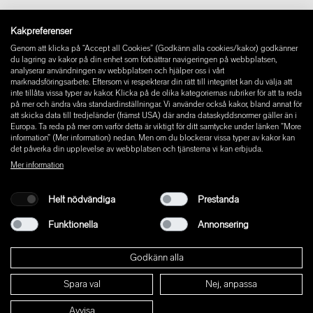
Instagram
Kakpreferenser
Facebook
Genom att klicka på “Accept all Cookies” (Godkänn alla cookies/kakor) godkänner
Pinterest
du lagring av kakor på din enhet som förbättrar navigeringen på webbplatsen,
LinkedIn
analyserar användningen av webbplatsen och hjälper oss i vårt
marknadsföringsarbete. Eftersom vi respekterar din rätt till integritet kan du välja att
YouTube
inte tillåta vissa typer av kakor. Klicka på de olika kategoriernas rubriker för att ta reda
på mer och ändra våra standardinställningar. Vi använder också kakor, bland annat för
att skicka data till tredjeländer (främst USA) där andra dataskyddsnormer gäller än i
Europa. Ta reda på mer om varför detta är viktigt för ditt samtycke under länken ”More
information” (Mer information) nedan. Men om du blockerar vissa typer av kakor kan
det påverka din upplevelse av webbplatsen och tjänsterna vi kan erbjuda.
Mer information
Helt nödvändiga
Prestanda
Funktionella
Annonsering
Godkänn alla
Spara val
Nej, anpassa
© 2026 W+ ALL RIGHTS RESERVED
Avvisa