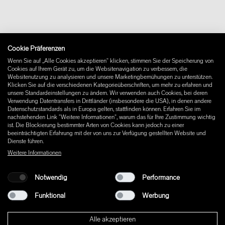
FAQ
Newsletter
Vertrag widerrufen
Impressum
Cookie Präferenzen
Instagram
Wenn Sie auf „Alle Cookies akzeptieren“ klicken, stimmen Sie der Speicherung von
Facebook
Cookies auf Ihrem Gerät zu, um die Websitenavigation zu verbessern, die
Pinterest
Websitenutzung zu analysieren und unsere Marketingbemühungen zu unterstützen.
LinkedIn
Klicken Sie auf die verschiedenen Kategorieüberschriften, um mehr zu erfahren und
unsere Standardeinstellungen zu ändern. Wir verwenden auch Cookies, bei deren
YouTube
Verwendung Datentransfers in Drittländer (insbesondere die USA), in denen andere
Datenschutzstandards als in Europa gelten, stattfinden können. Erfahren Sie im
nachstehenden Link "Weitere Informationen", warum das für Ihre Zustimmung wichtig
ist. Die Blockierung bestimmter Arten von Cookies kann jedoch zu einer
beeinträchtigten Erfahrung mit der von uns zur Verfügung gestellten Website und
Dienste führen.
Weitere Informationen
Notwendig
Performance
Funktional
Werbung
Alle akzeptieren