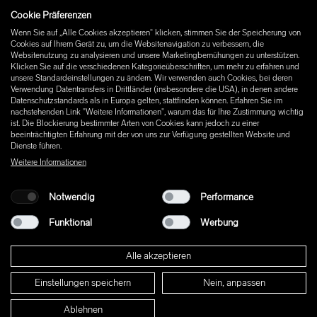
Cookie Präferenzen
Instagram
Wenn Sie auf „Alle Cookies akzeptieren“ klicken, stimmen Sie der Speicherung von
Facebook
Cookies auf Ihrem Gerät zu, um die Websitenavigation zu verbessern, die
Pinterest
Websitenutzung zu analysieren und unsere Marketingbemühungen zu unterstützen.
LinkedIn
Klicken Sie auf die verschiedenen Kategorieüberschriften, um mehr zu erfahren und
unsere Standardeinstellungen zu ändern. Wir verwenden auch Cookies, bei deren
YouTube
Verwendung Datentransfers in Drittländer (insbesondere die USA), in denen andere
Datenschutzstandards als in Europa gelten, stattfinden können. Erfahren Sie im
nachstehenden Link "Weitere Informationen", warum das für Ihre Zustimmung wichtig
ist. Die Blockierung bestimmter Arten von Cookies kann jedoch zu einer
beeinträchtigten Erfahrung mit der von uns zur Verfügung gestellten Website und
Dienste führen.
Weitere Informationen
Notwendig
Performance
Funktional
Werbung
Alle akzeptieren
Einstellungen speichern
Nein, anpassen
© 2026 W+ ALL RIGHTS RESERVED
Ablehnen
PART OF XAL GROUP