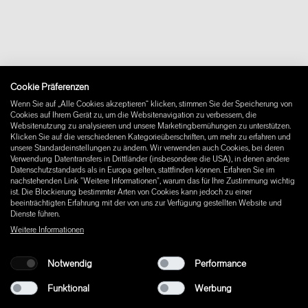
Downloads
FAQ
Newsletter
Vertrag widerrufen
Impressum
Cookie Präferenzen
Instagram
Wenn Sie auf „Alle Cookies akzeptieren“ klicken, stimmen Sie der Speicherung von
Facebook
Cookies auf Ihrem Gerät zu, um die Websitenavigation zu verbessern, die
Pinterest
Websitenutzung zu analysieren und unsere Marketingbemühungen zu unterstützen.
LinkedIn
Klicken Sie auf die verschiedenen Kategorieüberschriften, um mehr zu erfahren und
unsere Standardeinstellungen zu ändern. Wir verwenden auch Cookies, bei deren
YouTube
Verwendung Datentransfers in Drittländer (insbesondere die USA), in denen andere
Datenschutzstandards als in Europa gelten, stattfinden können. Erfahren Sie im
nachstehenden Link "Weitere Informationen", warum das für Ihre Zustimmung wichtig
ist. Die Blockierung bestimmter Arten von Cookies kann jedoch zu einer
beeinträchtigten Erfahrung mit der von uns zur Verfügung gestellten Website und
Dienste führen.
Weitere Informationen
Notwendig
Performance
Funktional
Werbung