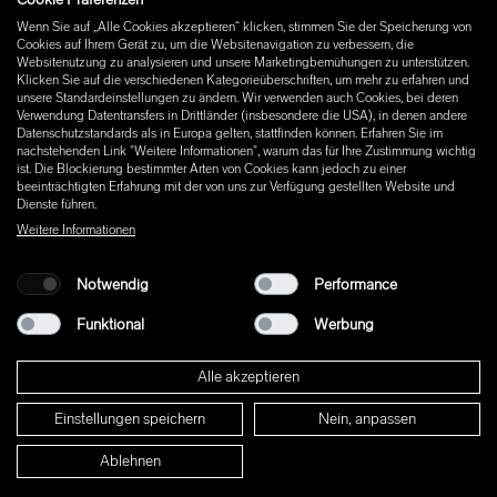
Instagram
Wenn Sie auf „Alle Cookies akzeptieren“ klicken, stimmen Sie der Speicherung von
Facebook
Cookies auf Ihrem Gerät zu, um die Websitenavigation zu verbessern, die
Pinterest
Websitenutzung zu analysieren und unsere Marketingbemühungen zu unterstützen.
LinkedIn
Klicken Sie auf die verschiedenen Kategorieüberschriften, um mehr zu erfahren und
unsere Standardeinstellungen zu ändern. Wir verwenden auch Cookies, bei deren
YouTube
Verwendung Datentransfers in Drittländer (insbesondere die USA), in denen andere
Datenschutzstandards als in Europa gelten, stattfinden können. Erfahren Sie im
nachstehenden Link "Weitere Informationen", warum das für Ihre Zustimmung wichtig
ist. Die Blockierung bestimmter Arten von Cookies kann jedoch zu einer
beeinträchtigten Erfahrung mit der von uns zur Verfügung gestellten Website und
Dienste führen.
Weitere Informationen
Notwendig
Performance
Funktional
Werbung
Alle akzeptieren
Einstellungen speichern
Nein, anpassen
© 2026 W+ ALL RIGHTS RESERVED
Ablehnen
PART OF XAL GROUP
ALLGEMEINEN GESCHÄFTSBEDINGUNGEN