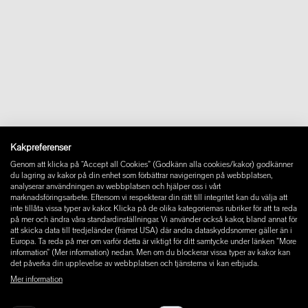
shop@wastberg.com
+46 10 44 07 110
Om oss
Kontakt
Downloads
FAQ
Newsletter
Ångra avtal
Impressum
Instagram
Kakpreferenser
Facebook
Genom att klicka på “Accept all Cookies” (Godkänn alla cookies/kakor) godkänner
Pinterest
du lagring av kakor på din enhet som förbättrar navigeringen på webbplatsen,
LinkedIn
analyserar användningen av webbplatsen och hjälper oss i vårt
marknadsföringsarbete. Eftersom vi respekterar din rätt till integritet kan du välja att
YouTube
inte tillåta vissa typer av kakor. Klicka på de olika kategoriernas rubriker för att ta reda
på mer och ändra våra standardinställningar. Vi använder också kakor, bland annat för
att skicka data till tredjeländer (främst USA) där andra dataskyddsnormer gäller än i
Europa. Ta reda på mer om varför detta är viktigt för ditt samtycke under länken ”More
information” (Mer information) nedan. Men om du blockerar vissa typer av kakor kan
det påverka din upplevelse av webbplatsen och tjänsterna vi kan erbjuda.
Mer information