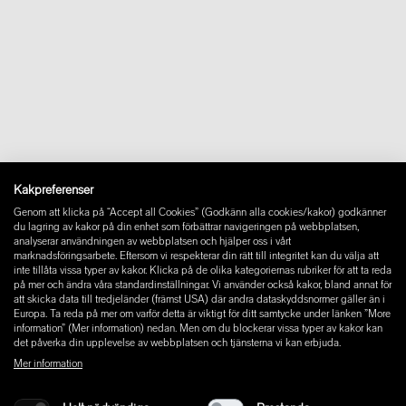
shop@wastberg.com
+46 10 44 07 110
Om oss
Kontakt
Downloads
FAQ
Newsletter
Ångra avtal
Impressum
Instagram
Kakpreferenser
Facebook
Genom att klicka på “Accept all Cookies” (Godkänn alla cookies/kakor) godkänner
Pinterest
du lagring av kakor på din enhet som förbättrar navigeringen på webbplatsen,
LinkedIn
analyserar användningen av webbplatsen och hjälper oss i vårt
marknadsföringsarbete. Eftersom vi respekterar din rätt till integritet kan du välja att
YouTube
inte tillåta vissa typer av kakor. Klicka på de olika kategoriernas rubriker för att ta reda
på mer och ändra våra standardinställningar. Vi använder också kakor, bland annat för
att skicka data till tredjeländer (främst USA) där andra dataskyddsnormer gäller än i
Europa. Ta reda på mer om varför detta är viktigt för ditt samtycke under länken ”More
information” (Mer information) nedan. Men om du blockerar vissa typer av kakor kan
det påverka din upplevelse av webbplatsen och tjänsterna vi kan erbjuda.
Mer information