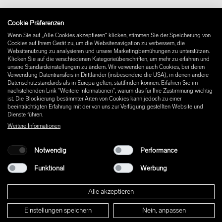
Impressum
Cookie Präferenzen
Instagram
Wenn Sie auf „Alle Cookies akzeptieren“ klicken, stimmen Sie der Speicherung von
Facebook
Cookies auf Ihrem Gerät zu, um die Websitenavigation zu verbessern, die
Pinterest
Websitenutzung zu analysieren und unsere Marketingbemühungen zu unterstützen.
LinkedIn
Klicken Sie auf die verschiedenen Kategorieüberschriften, um mehr zu erfahren und
unsere Standardeinstellungen zu ändern. Wir verwenden auch Cookies, bei deren
YouTube
Verwendung Datentransfers in Drittländer (insbesondere die USA), in denen andere
Datenschutzstandards als in Europa gelten, stattfinden können. Erfahren Sie im
nachstehenden Link "Weitere Informationen", warum das für Ihre Zustimmung wichtig
ist. Die Blockierung bestimmter Arten von Cookies kann jedoch zu einer
beeinträchtigten Erfahrung mit der von uns zur Verfügung gestellten Website und
Dienste führen.
Weitere Informationen
Notwendig
Performance
Funktional
Werbung
Alle akzeptieren
Einstellungen speichern
Nein, anpassen