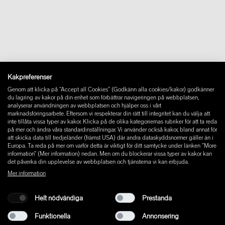
Kontakt
Ilse Crawford
Downloads
Claesson Koivisto Rune
FAQ
Sam Hecht och Kim Colin
Newsletter
Ångra avtal
Impressum
Instagram
Kakpreferenser
Facebook
Genom att klicka på “Accept all Cookies” (Godkänn alla cookies/kakor) godkänner
Pinterest
du lagring av kakor på din enhet som förbättrar navigeringen på webbplatsen,
LinkedIn
analyserar användningen av webbplatsen och hjälper oss i vårt
marknadsföringsarbete. Eftersom vi respekterar din rätt till integritet kan du välja att
YouTube
inte tillåta vissa typer av kakor. Klicka på de olika kategoriernas rubriker för att ta reda
på mer och ändra våra standardinställningar. Vi använder också kakor, bland annat för
att skicka data till tredjeländer (främst USA) där andra dataskyddsnormer gäller än i
Europa. Ta reda på mer om varför detta är viktigt för ditt samtycke under länken ”More
information” (Mer information) nedan. Men om du blockerar vissa typer av kakor kan
det påverka din upplevelse av webbplatsen och tjänsterna vi kan erbjuda.
Mer information
Helt nödvändiga
Prestanda
Funktionella
Annonsering